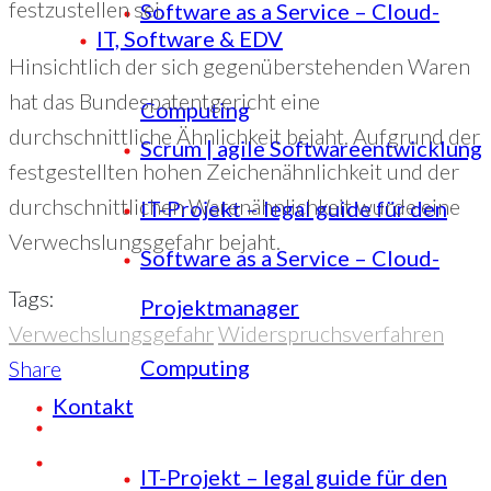
festzustellen sei.
Software as a Service – Cloud-
IT, Software & EDV
Hinsichtlich der sich gegenüberstehenden Waren
hat das Bundespatentgericht eine
Computing
durchschnittliche Ähnlichkeit bejaht. Aufgrund der
Scrum | agile Softwareentwicklung
festgestellten hohen Zeichenähnlichkeit und der
durchschnittlichen Warenähnlichkeit wurde eine
IT-Projekt – legal guide für den
Verwechslungsgefahr bejaht.
Software as a Service – Cloud-
Tags:
Projektmanager
Verwechslungsgefahr
Widerspruchsverfahren
Computing
Share
Kontakt
IT-Projekt – legal guide für den