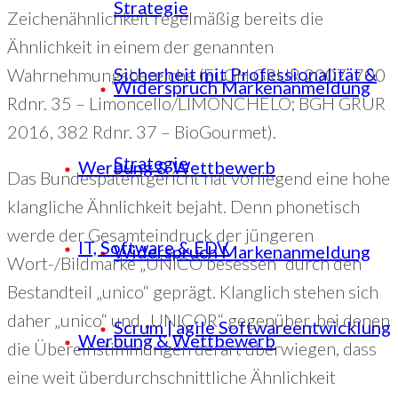
Strategie
Zeichenähnlichkeit regelmäßig bereits die
Ähnlichkeit in einem der genannten
Sicherheit mit Professionalität &
Wahrnehmungsbereiche (EuGH GRUR 2007, 700
Widerspruch Markenanmeldung
Rdnr. 35 – Limoncello/LIMONCHELO; BGH GRUR
2016, 382 Rdnr. 37 – BioGourmet).
Strategie
Werbung & Wettbewerb
Das Bundespatentgericht hat vorliegend eine hohe
klangliche Ähnlichkeit bejaht. Denn phonetisch
werde der Gesamteindruck der jüngeren
IT, Software & EDV
Widerspruch Markenanmeldung
Wort-/Bildmarke „UNICO besessen“ durch den
Bestandteil „unico“ geprägt. Klanglich stehen sich
daher „unico“ und „UNICOR“ gegenüber, bei denen
Scrum | agile Softwareentwicklung
Werbung & Wettbewerb
die Übereinstimmungen derart überwiegen, dass
eine weit überdurchschnittliche Ähnlichkeit