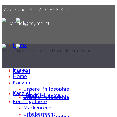
Max-Planck-Str. 2, 50858 Köln
kanzlei@heymel.eu
Home
Es befinden sich keine Produkte im Warenkorb.
Home
Kanzlei
Home
Kanzlei
Unsere Philosophie
Kanzlei
Hendrik Heymel
Unsere Philosophie
Rechtsgebiete
Markenrecht
Urheberrecht
Unsere Philosophie