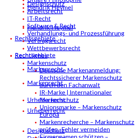
Designschutz
Hendrik Heymel
Arbeitsrecht
IT-Recht
Software & Recht
Hendrik Heymel
Verhandlungs- und Prozessführung
Rechtsgebiete
Vertragsrecht
Wettbewerbsrecht
Rechtsgebiete
Rechtliches
Markenschutz
Markenrecht
Deutsche Markenanmeldung:
Rechtssicherer Markenschutz
Markenrecht
durch den Fachanwalt
IR-Marke | Internationaler
Urheberrecht
Markenschutz
Unionsmarke – Markenschutz
Urheberrecht
Europa
Markenrecherche – Markenschutz
prüfen -Fehler vermeiden
Designschutz
Firmennamen schützen –