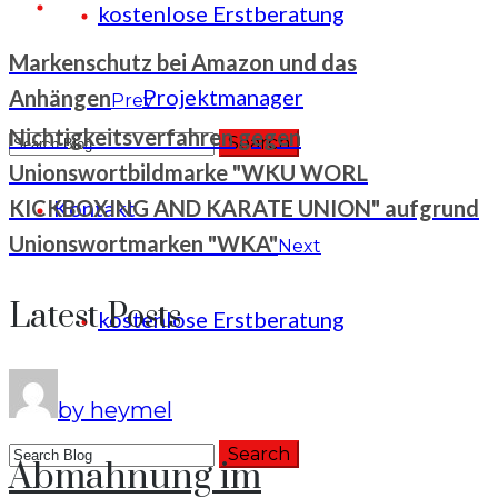
kostenlose Erstberatung
Markenschutz bei Amazon und das
Projektmanager
Anhängen
Prev
Nichtigkeitsverfahren gegen
Unionswortbildmarke "WKU WORL
KICKBOXING AND KARATE UNION" aufgrund
Kontakt
+49 (221) 29780954
Unionswortmarken "WKA"
Next
Latest Posts
kostenlose Erstberatung
by heymel
Abmahnung im