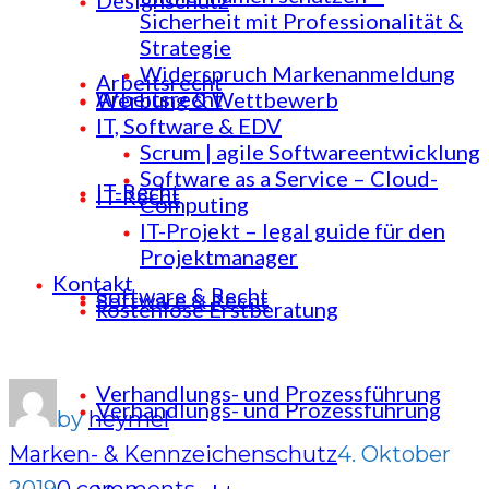
Designschutz
Sicherheit mit Professionalität &
Strategie
Widerspruch Markenanmeldung
Arbeitsrecht
Arbeitsrecht
Werbung & Wettbewerb
IT, Software & EDV
Scrum | agile Softwareentwicklung
Software as a Service – Cloud-
IT-Recht
IT-Recht
Computing
IT-Projekt – legal guide für den
Projektmanager
Kontakt
Software & Recht
Software & Recht
kostenlose Erstberatung
Verhandlungs- und Prozessführung
Verhandlungs- und Prozessführung
by
heymel
Marken- & Kennzeichenschutz
4. Oktober