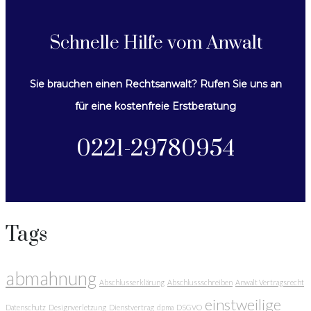
Schnelle Hilfe vom Anwalt
Sie brauchen einen Rechtsanwalt? Rufen Sie uns an
für eine kostenfreie Erstberatung
0221-29780954
Tags
abmahnung
Abschlusserklärung
Abschlussschreiben
Anwalt Vertragsrecht
einstweilige
Datenschutz
Designverletzung
Dienstvertrag
dpma
DSGVO