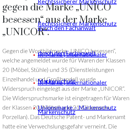
Rechtssicherer Markenschutz
gegen die Marke „UNICO
besessen“ aus der Marke
Rechtssicherer Markenschutz
durch den Fachanwalt
„UNICOR“.
Gegen die Wortbildmarke „UNICO besessen“,
durch den Fachanwalt
IR-Marke | Internationaler
welche angemeldet wurde für Waren der Klassen
20 (Möbel, Stühle) und 35 (Dienstleistungen
Einzelhandel und Großhandel) wurde
Markenschutz
IR-Marke | Internationaler
Widerspruch eingelegt aus der Marke „UNICOR“.
Die Widerspruchsmarke ist eingetragen für Waren
der Klassen 20 (Möbel) und 21 (Glaswaren,
Unionsmarke – Markenschutz
Markenschutz
Porzellan). Das Deutsche Patent- und Markenamt
hatte eine Verwechslungsgefahr verneint. Die