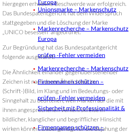
Europa
hiergegen erhobene Beschwerde war erfolgreich.
Unionsmarke – Markenschutz
Das Bundespatentgericht hat dem Widerspruch
stattgegeben und die Löschung der Marke
Markenrecherche – Markenschutz
„UNICO besessen“ angeordnet.
Europa
Zur Begründung hat das Bundespatantgericht
prüfen -Fehler vermeiden
folgende ausgeführt:
Markenrecherche – Markenschutz
Die Ähnlichkeit einander gegenüberstehender
Zeichen ist nach deren Ähnlichkeit im
Firmennamen schützen –
(Schrift-)Bild, im Klang und im Bedeutungs- oder
prüfen -Fehler vermeiden
Sinngehalt zu beurteilen, weil Marken auf die mit
Sicherheit mit Professionalität &
ihnen angesprochenen Verkehrskreise in
bildlicher, klanglicher und begrifflicher Hinsicht
Firmennamen schützen –
wirken können. Dabei genügt für die Bejahung der