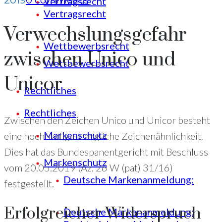
2019
0 comments
Vertragsrecht
Vertragsrecht
Verwechslungsgefahr
Wettbewerbsrecht
zwischen Unico und
Wettbewerbsrecht
Unicor
Rechtliches
Rechtliches
Zwischen den Zeichen Unico und Unicor besteht
Markenschutz
eine hochfradige klangliche Zeichenähnlichkeit.
Dies hat das Bundespanentgericht mit Beschluss
Markenschutz
vom 20.05.2019 (Az. 26 W (pat) 31/16)
Deutsche Markenanmeldung:
festgestellt.
Erfolgreicher Widerspruch
Deutsche Markenanmeldung: