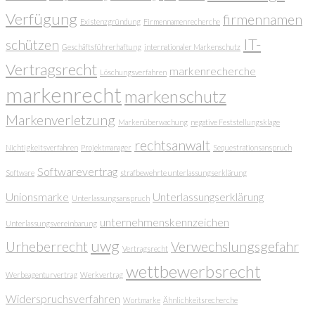
Verfügung
firmennamen
Existenzgründung
Firmennamenrecherche
IT-
schützen
Geschäftsführerhaftung
internationaler Markenschutz
Vertragsrecht
markenrecherche
Löschungsverfahren
markenrecht
markenschutz
Markenverletzung
Markenüberwachung
negative Feststellungsklage
rechtsanwalt
Nichtigkeitsverfahren
Projektmanager
Sequestrationsanspruch
Softwarevertrag
Software
strafbewehrte unterlassungserklärung
Unionsmarke
Unterlassungserklärung
Unterlassungsanspruch
unternehmenskennzeichen
Unterlassungsvereinbarung
uwg
Urheberrecht
Verwechslungsgefahr
Vertragsrecht
wettbewerbsrecht
Werbeagenturvertrag
Werkvertrag
Widerspruchsverfahren
Wortmarke
Ähnlichkeitsrecherche