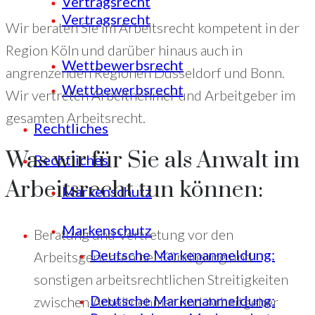
Vertragsrecht
Vertragsrecht
Wir beraten Sie im Arbeitsrecht kompetent in der
Region Köln und darüber hinaus auch in
Wettbewerbsrecht
angrenzenden Regionen Düsseldorf und Bonn.
Wettbewerbsrecht
Wir vertreten Arbeitnehmer und Arbeitgeber im
gesamten Arbeitsrecht.
Rechtliches
Was wir für Sie als Anwalt im
Rechtliches
Arbeitsrecht tun können:
Markenschutz
Markenschutz
Beratung und Vertretung vor den
Deutsche Markenanmeldung:
Arbeitsgerichten bei Kündigung und
sonstigen arbeitsrechtlichen Streitigkeiten
Deutsche Markenanmeldung:
zwischen Arbeitnehmer und Arbeitgeber