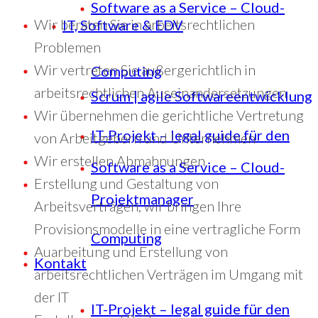
Software as a Service – Cloud-
Wir beraten Sie in arbeitsrechtlichen
IT, Software & EDV
Problemen
Wir vertreten Sie außergerichtlich in
Computing
arbeitsrechtlichen Auseinandersetzungen
Scrum | agile Softwareentwicklung
Wir übernehmen die gerichtliche Vertretung
IT-Projekt – legal guide für den
von Arbeitgebern und Unternehmen
Wir erstellen Abmahnungen
Software as a Service – Cloud-
Erstellung und Gestaltung von
Projektmanager
Arbeitsverträgen, wir bringen Ihre
Provisionsmodelle in eine vertragliche Form
Computing
Auarbeitung und Erstellung von
Kontakt
arbeitsrechtlichen Verträgen im Umgang mit
der IT
IT-Projekt – legal guide für den