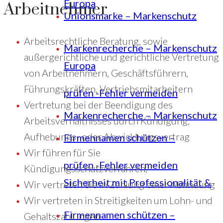
Europa
Arbeitnehmer
Unionsmarke – Markenschutz
Arbeitsrechtliche Beratung, sowie
Markenrecherche – Markenschutz
außergerichtliche und gerichtliche Vertretung
Europa
von Arbeitnehmern, Geschäftsführern,
Führungskräften, Vertriebsmitarbeitern
prüfen -Fehler vermeiden
Vertretung bei der Beendigung des
Markenrecherche – Markenschutz
Arbeitsverhältnisses durch Kündigung,
Aufhebungs- oder Abwicklungsvertrag
Firmennamen schützen –
Wir führen für Sie
prüfen -Fehler vermeiden
Kündigungsschutzverfahren,
Sicherheit mit Professionalität &
Wir vertreten Sie in Zahlung einer Abfindung
Wir vertreten in Streitigkeiten um Lohn- und
Firmennamen schützen –
Gehaltszahlungen