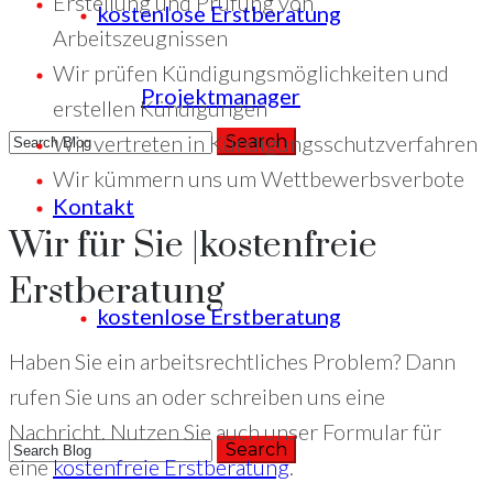
Erstellung und Prüfung von
kostenlose Erstberatung
Arbeitszeugnissen
Wir prüfen Kündigungsmöglichkeiten und
Projektmanager
erstellen Kündigungen
Wir vertreten in Kündigungsschutzverfahren
Wir kümmern uns um Wettbewerbsverbote
Kontakt
+49 (221) 29780954
Wir für Sie |kostenfreie
Erstberatung
kostenlose Erstberatung
Haben Sie ein arbeitsrechtliches Problem? Dann
rufen Sie uns an oder schreiben uns eine
Nachricht. Nutzen Sie auch unser Formular für
eine
kostenfreie Erstberatung
.