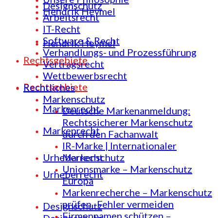
Designschutz
Hendrik Heymel
Arbeitsrecht
IT-Recht
Software & Recht
Hendrik Heymel
Verhandlungs- und Prozessführung
Rechtsgebiete
Vertragsrecht
Wettbewerbsrecht
Rechtsgebiete
Rechtliches
Markenschutz
Markenrecht
Deutsche Markenanmeldung:
Rechtssicherer Markenschutz
Markenrecht
durch den Fachanwalt
IR-Marke | Internationaler
Urheberrecht
Markenschutz
Unionsmarke – Markenschutz
Urheberrecht
Europa
Markenrecherche – Markenschutz
prüfen -Fehler vermeiden
Designschutz
Firmennamen schützen –