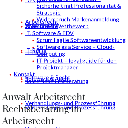
Designschutz
Sicherheit mit Professionalität &
Strategie
Widerspruch Markenanmeldung
Arbeitsrecht
Arbeitsrecht
Werbung & Wettbewerb
IT, Software & EDV
Scrum | agile Softwareentwicklung
Software as a Service – Cloud-
IT-Recht
IT-Recht
Computing
IT-Projekt – legal guide für den
Projektmanager
Kontakt
Software & Recht
Software & Recht
kostenlose Erstberatung
Anwalt Arbeitsrecht –
Verhandlungs- und Prozessführung
Rechtsberatung im
Verhandlungs- und Prozessführung
Arbeitsrecht