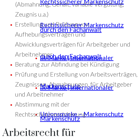
Rechtssicherer Markenschutz
(Abmahnung, Gehalt, variable Vergütung,
Zeugnis u.a.)
Erstellung und Prüfung von
Rechtssicherer Markenschutz
durch den Fachanwalt
Aufhebungsverträgen und
Abwicklungsverträgen für Arbeitgeber und
Arbeitnehmer
durch den Fachanwalt
IR-Marke | Internationaler
Beratung zur Abfindung bei Kündigung
Prüfung und Erstellung von Arbeitsverträgen,
Zeugnissen, Abmahnungen, für Arbeitgeber
Markenschutz
IR-Marke | Internationaler
und Arbeitnehmer
Abstimmung mit der
Unionsmarke – Markenschutz
Rechtsschutzversicherung
Markenschutz
Arbeitsrecht für