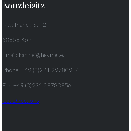
Kanzleisitz
Max-Planck-Str. 2
50858 Köln
Email: kanzlei@heymel.eu
Phone: +49 (0)221 29780954
Fax: +49 (0)221 29780956
Get Directions