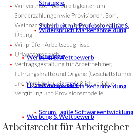
Strategie
Wir vertreten bei Streitigkeiten um
Sonderzahlungen wie Provisionen, Boni,
Weihnachtsgeld, Urlaubsgeld, betriebliche
Sicherheit mit Professionalität &
Widerspruch Markenanmeldung
Übung
Wir prüfen Arbeitszeugnisse
Urlaubsanspruch
Strategie
Werbung & Wettbewerb
Vertragsgestaltung für Arbeitnehmer,
Führungskräfte und Organe (Geschäftsführer
und Vorstände), einschließlich variable
IT, Software & EDV
Widerspruch Markenanmeldung
Vergütung und Provisionsmodelle
Scrum | agile Softwareentwicklung
Werbung & Wettbewerb
Arbeitsrecht für Arbeitgeber