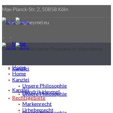
Max-Planck-Str. 2, 50858 Köln
kanzlei@heymel.eu
Home
Es befinden sich keine Produkte im Warenkorb.
Home
Kanzlei
Home
Kanzlei
Unsere Philosophie
Kanzlei
Hendrik Heymel
Unsere Philosophie
Rechtsgebiete
Markenrecht
Urheberrecht
Unsere Philosophie