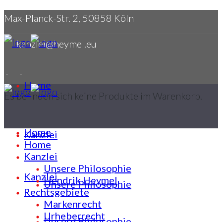
Max-Planck-Str. 2, 50858 Köln
kanzlei@heymel.eu
Home
Es befinden sich keine Produkte im Warenkorb.
Home
Kanzlei
Home
Kanzlei
Unsere Philosophie
Kanzlei
Hendrik Heymel
Unsere Philosophie
Rechtsgebiete
Markenrecht
Urheberrecht
Unsere Philosophie