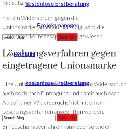
Bedeutung.
kostenlose Erstberatung
Hat ein Widerspruch gegen die
Projektmanager
Unionsmarkenanmeldung Erfolg, wird die
Unionsmarke insgesamt zurückgewiesen.
Löschungsverfahren gegen
Kontakt
+49 (221) 29780954
eingetragene Unionsmarke
kostenlose Erstberatung
Eine Unionsmarke kann neben einem Widerspruch
auch noch nach Eintragung und damit auch nach
Ablauf einer Widerspruchsfrist mit einem
Löschungsverfahren angegriffen werden.
Ein Löschungsverfahren kann ebenso wie ein