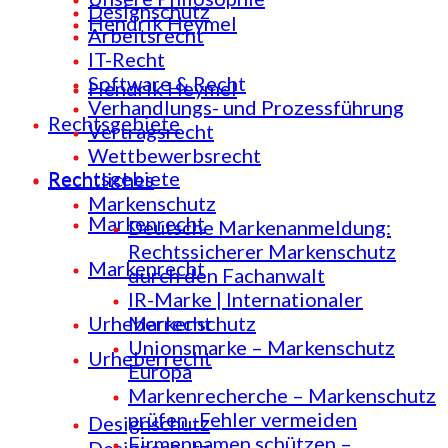
Designschutz
Hendrik Heymel
Arbeitsrecht
IT-Recht
Software & Recht
Hendrik Heymel
Verhandlungs- und Prozessführung
Rechtsgebiete
Vertragsrecht
Wettbewerbsrecht
Rechtsgebiete
Rechtliches
Markenschutz
Markenrecht
Deutsche Markenanmeldung:
Rechtssicherer Markenschutz
Markenrecht
durch den Fachanwalt
IR-Marke | Internationaler
Urheberrecht
Markenschutz
Unionsmarke – Markenschutz
Urheberrecht
Europa
Markenrecherche – Markenschutz
prüfen -Fehler vermeiden
Designschutz
Firmennamen schützen –