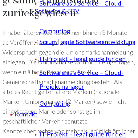
gesamte Unionsmarke
Software as a Service – Cloud-
zurückgewiesen
IT, Software & EDV
Computing
Inhaber älterer Rechte können binnen 3 Monaten
Scrum | agile Softwareentwicklung
ab Veröffentlichung der Unionsmarkeanmeldung
Widerspruch gegen die Unionsmarkenanmeldung
IT-Projekt – legal guide für den
einlegen. Die Unionsmarke wird nicht eingetragen,
wenn ein älteres Recht gem. Art. 8
Software as a Service – Cloud-
Gemeinschaftsmarkenanmeldung besteht. Als
Projektmanager
älteres Recht gelten ältere Marken (nationale
Marken, Unionsmarken, IR-Marken) sowie nicht
Computing
eingetragene Marke oder sonstige im
Kontakt
geschäftlichen Verkehr benutzte
Kennzeichenrechte von mehr als lediglich örtlicher
IT-Projekt – legal guide für den