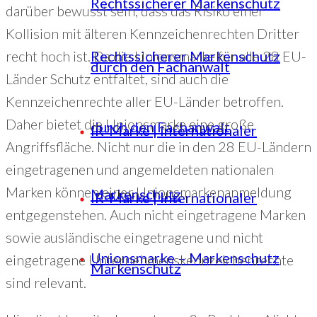
Rechtssicherer Markenschutz
darüber bewusst sein, dass das Risiko einer
Kollision mit älteren Kennzeichenrechten Dritter
recht hoch ist. Da die Unionsmarke für alle 28 EU-
Rechtssicherer Markenschutz
durch den Fachanwalt
Länder Schutz entfaltet, sind auch die
Kennzeichenrechte aller EU-Länder betroffen.
Daher bietet die Unionsmarke eine große
durch den Fachanwalt
IR-Marke | Internationaler
Angriffsfläche. Nicht nur die in den 28 EU-Ländern
eingetragenen und angemeldeten nationalen
Marken können einer Unionsmarkenanmeldung
Markenschutz
IR-Marke | Internationaler
entgegenstehen. Auch nicht eingetragene Marken
sowie ausländische eingetragene und nicht
Unionsmarke – Markenschutz
eingetragene Unternehmenskennzeichenrechte
Markenschutz
sind relevant.