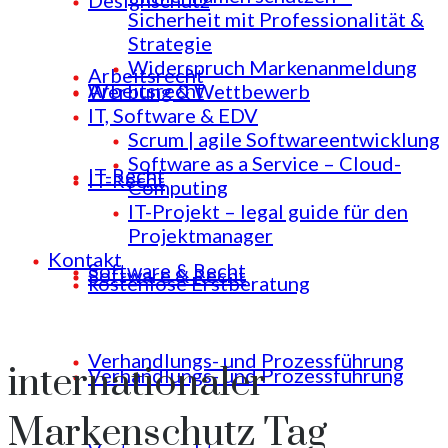
Designschutz
Sicherheit mit Professionalität &
Strategie
Widerspruch Markenanmeldung
Arbeitsrecht
Arbeitsrecht
Werbung & Wettbewerb
IT, Software & EDV
Scrum | agile Softwareentwicklung
Software as a Service – Cloud-
IT-Recht
IT-Recht
Computing
IT-Projekt – legal guide für den
Projektmanager
Kontakt
Software & Recht
Software & Recht
kostenlose Erstberatung
Verhandlungs- und Prozessführung
internationaler
Verhandlungs- und Prozessführung
Markenschutz Tag