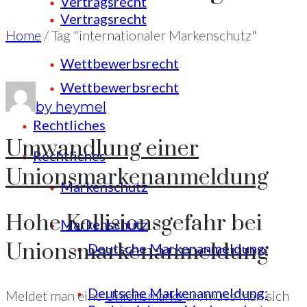
Vertragsrecht
Vertragsrecht
Home
/
Tag "internationaler Markenschutz"
Wettbewerbsrecht
Wettbewerbsrecht
by heymel
Rechtliches
Umwandlung einer
Rechtliches
Unionsmarkenanmeldung
Markenschutz
Hohe Kollisionsgefahr bei
Markenschutz
Unionsmarkenanmeldung
Deutsche Markenanmeldung:
Deutsche Markenanmeldung:
Meldet man eine
Unionsmarke
an, muss man sich