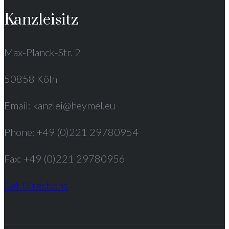
Kanzleisitz
Max-Planck-Str. 2
50858 Köln
Email: kanzlei@heymel.eu
Phone: +49 (0)221 29780954
Fax: +49 (0)221 29780956
Get Directions