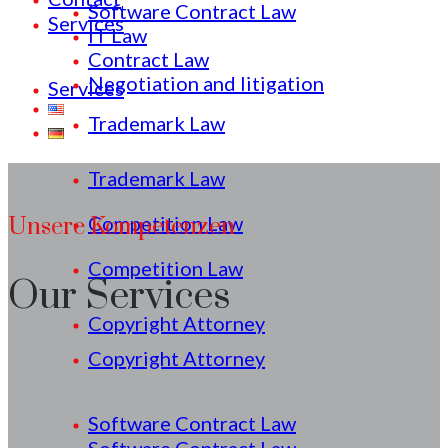
Software Contract Law
Services
IT Law
Contract Law
Negotiation and litigation
Services
Trademark Law
Trademark Law
Competition Law
Unsere Kompetenzen
Competition Law
Our Services
Copyright Attorney
Copyright Attorney
Software Contract Law