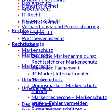
Designschutz
Hendrik Heymel
Arbeitsrecht
IT-Recht
Software & Recht
Hendrik Heymel
Verhandlungs- und Prozessführung
Rechtsgebiete
Vertragsrecht
Wettbewerbsrecht
Rechtsgebiete
Rechtliches
Markenschutz
Markenrecht
Deutsche Markenanmeldung:
Rechtssicherer Markenschutz
Markenrecht
durch den Fachanwalt
IR-Marke | Internationaler
Urheberrecht
Markenschutz
Unionsmarke – Markenschutz
Urheberrecht
Europa
Markenrecherche – Markenschutz
prüfen -Fehler vermeiden
Designschutz
Firmennamen schützen –