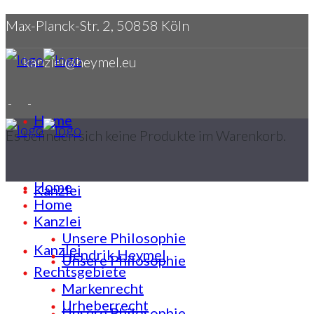
Max-Planck-Str. 2, 50858 Köln
kanzlei@heymel.eu
Home
Es befinden sich keine Produkte im Warenkorb.
Home
Kanzlei
Home
Kanzlei
Unsere Philosophie
Kanzlei
Hendrik Heymel
Unsere Philosophie
Rechtsgebiete
Markenrecht
Urheberrecht
Unsere Philosophie