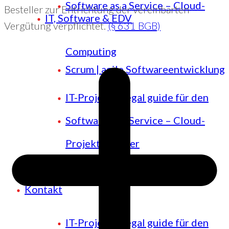
Software as a Service – Cloud-
Besteller zur Entrichtung der vereinbarten
IT, Software & EDV
Vergütung verpflichtet.
(§ 631 BGB)
Computing
Scrum | agile Softwareentwicklung
IT-Projekt – legal guide für den
Software as a Service – Cloud-
Projektmanager
Computing
Kontakt
IT-Projekt – legal guide für den