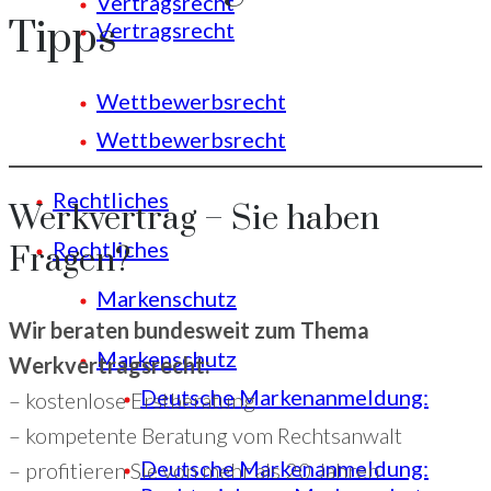
Vertragsrecht
Tipps
Vertragsrecht
Wettbewerbsrecht
Wettbewerbsrecht
Rechtliches
Werkvertrag – Sie haben
Rechtliches
Fragen?
Markenschutz
Wir beraten bundesweit zum Thema
Markenschutz
Werkvertragsrecht:
Deutsche Markenanmeldung:
– kostenlose Erstberatung
– kompetente Beratung vom Rechtsanwalt
Deutsche Markenanmeldung:
– profitieren Sie von mehr als 20 Jahren