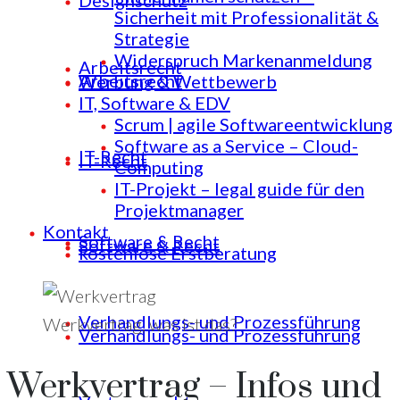
Designschutz
Sicherheit mit Professionalität &
Strategie
Widerspruch Markenanmeldung
Arbeitsrecht
Arbeitsrecht
Werbung & Wettbewerb
IT, Software & EDV
Scrum | agile Softwareentwicklung
Software as a Service – Cloud-
IT-Recht
IT-Recht
Computing
IT-Projekt – legal guide für den
Projektmanager
Kontakt
Software & Recht
Software & Recht
kostenlose Erstberatung
Verhandlungs- und Prozessführung
Werkvertrag, was ist das?
Verhandlungs- und Prozessführung
Werkvertrag – Infos und