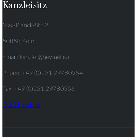
Kanzleisitz
Max-Planck-Str. 2
50858 Köln
Email: kanzlei@heymel.eu
Phone: +49 (0)221 29780954
Fax: +49 (0)221 29780956
Get Directions