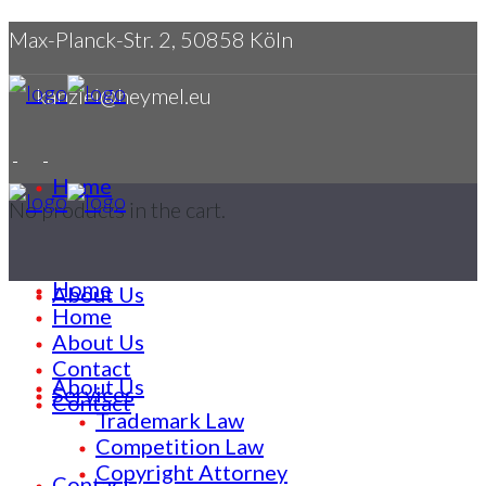
Max-Planck-Str. 2, 50858 Köln
kanzlei@heymel.eu
Home
No products in the cart.
Home
About Us
Home
About Us
Contact
About Us
Services
Contact
Trademark Law
Competition Law
Copyright Attorney
Contact