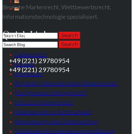
Bereiche Markenrecht, Wettbewerbsrecht,
Informationstechnologie spezialisiert.
Quick Links
Datenschutz
+49 (221) 29780954
Kontakt
+49 (221) 29780954
Impressum
IR-Marke | Internationaler Markenschutz
(Fach)Anwalt Vertragsrecht?
Infos zum Markenrecht
Patentanwalt vs. Rechtsanwalt
Werkvertrag oder Dienstvertrag
Strafbewehrte Unterlassungserklärung