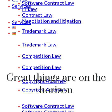
Software Contract Law
Services
IT Law
Contract Law
Negotiation and litigation
Services
Trademark Law
Trademark Law
Competition Law
Competition Law
Great things are on the
Copyright Attorney
horizon
Copyright Attorney
Software Contract Law