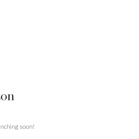
zon
aunching soon!