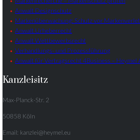
Markenrecherche – Markenschutz prüfen
Anwalt Designschutz
Markenüberwachung: Schutz vor Markenverle
Anwalt Urheberrecht
Anwalt Wettbewerbsrecht
Verhandlungs- und Prozessführung
Anwalt für Vertragsrecht 4Business – Heymel 
Kanzleisitz
Max-Planck-Str. 2
50858 Köln
Email: kanzlei@heymel.eu