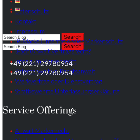
Datenschutz
Kontakt
Impressum
IR-Marke | Internationaler Markenschutz
(Fach)Anwalt Vertragsrecht?
Infos zum Markenrecht
+49 (221) 29780954
Patentanwalt vs. Rechtsanwalt
+49 (221) 29780954
Werkvertrag oder Dienstvertrag
Strafbewehrte Unterlassungserklärung
Service Offerings
Anwalt Markenrecht