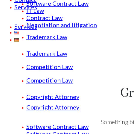
Software Contract Law
Services
IT Law
Contract Law
Negotiation and litigation
Services
Trademark Law
Trademark Law
Competition Law
Competition Law
Gr
Copyright Attorney
Copyright Attorney
Something big
Software Contract Law