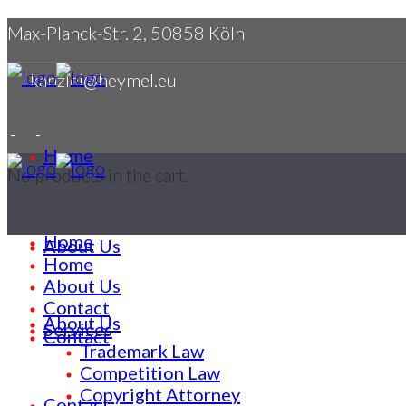
Max-Planck-Str. 2, 50858 Köln
kanzlei@heymel.eu
Home
No products in the cart.
Home
About Us
Home
About Us
Contact
About Us
Services
Contact
Trademark Law
Competition Law
Copyright Attorney
Contact