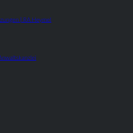
tzungen | RA Heymel
Anwaltskanzlei