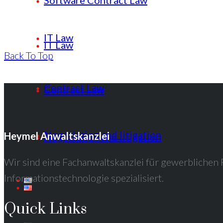
Software Contract Law
IT Law
IT Law
Back To Top
Contract Law
Contract Law
Negotiation and litigation
Heymel Anwaltskanzlei
Negotiation and litigation
Wir sind eine Fachanwaltskanzlei für gewerblichen
Informationstechnologie spezialisiert.
Quick Links