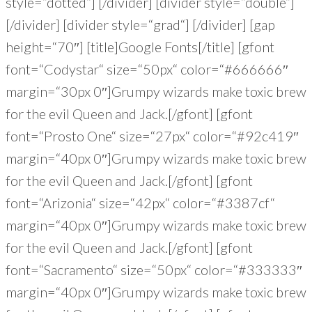
style=“dotted“] [/divider] [divider style=“double“]
[/divider] [divider style=“grad“] [/divider] [gap
height=“70″] [title]Google Fonts[/title] [gfont
font=“Codystar“ size=“50px“ color=“#666666″
margin=“30px 0″]Grumpy wizards make toxic brew
for the evil Queen and Jack.[/gfont] [gfont
font=“Prosto One“ size=“27px“ color=“#92c419″
margin=“40px 0″]Grumpy wizards make toxic brew
for the evil Queen and Jack.[/gfont] [gfont
font=“Arizonia“ size=“42px“ color=“#3387cf“
margin=“40px 0″]Grumpy wizards make toxic brew
for the evil Queen and Jack.[/gfont] [gfont
font=“Sacramento“ size=“50px“ color=“#333333″
margin=“40px 0″]Grumpy wizards make toxic brew