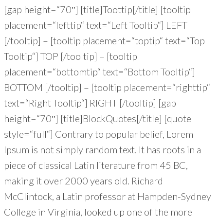
[gap height=“70″] [title]Toottip[/title] [tooltip
placement=“lefttip“ text=“Left Tooltip“] LEFT
[/tooltip] – [tooltip placement=“toptip“ text=“Top
Tooltip“] TOP [/tooltip] – [tooltip
placement=“bottomtip“ text=“Bottom Tooltip“]
BOTTOM [/tooltip] – [tooltip placement=“righttip“
text=“Right Tooltip“] RIGHT [/tooltip] [gap
height=“70″] [title]BlockQuotes[/title] [quote
style=“full“] Contrary to popular belief, Lorem
Ipsum is not simply random text. It has roots in a
piece of classical Latin literature from 45 BC,
making it over 2000 years old. Richard
McClintock, a Latin professor at Hampden-Sydney
College in Virginia, looked up one of the more