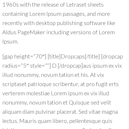
1960s with the release of Letraset sheets
containing Lorem Ipsum passages, and more
recently with desktop publishing software like
Aldus PageMaker including versions of Lorem
Ipsum.
[gap height=“70″] [title]Dropcaps[/title] [dropcap
radius=“5″ style=““] D [/dropcap]aus ipsum ex vix
illud nonummy, novum tation et his. At vix
scriptaset patrioque scribentur, at pro fugit erts
verterem molestiae Lorem ipsum ex vix illud
nonummy, novum tation et Quisque sed velit
aliquam diam pulvinar placerat. Sed vitae magna
lectus. Mauris quam libero, pellentesque quis