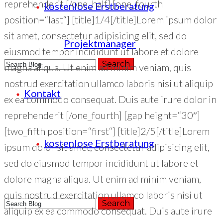
reprehenderit [/one_half] [one_fourth
kostenlose Erstberatung
position=“last“] [title]1/4[/title]Lorem ipsum dolor
sit amet, consectetur adipisicing elit, sed do
Projektmanager
eiusmod tempor incididunt ut labore et dolore
magna aliqua. Ut enim ad minim veniam, quis
nostrud exercitation ullamco laboris nisi ut aliquip
Kontakt
ex ea commodo consequat. Duis aute irure dolor in
+49 (221) 29780954
reprehenderit [/one_fourth] [gap height=“30″]
[two_fifth position=“first“] [title]2/5[/title]Lorem
kostenlose Erstberatung
ipsum dolor sit amet, consectetur adipisicing elit,
sed do eiusmod tempor incididunt ut labore et
dolore magna aliqua. Ut enim ad minim veniam,
quis nostrud exercitation ullamco laboris nisi ut
aliquip ex ea commodo consequat. Duis aute irure