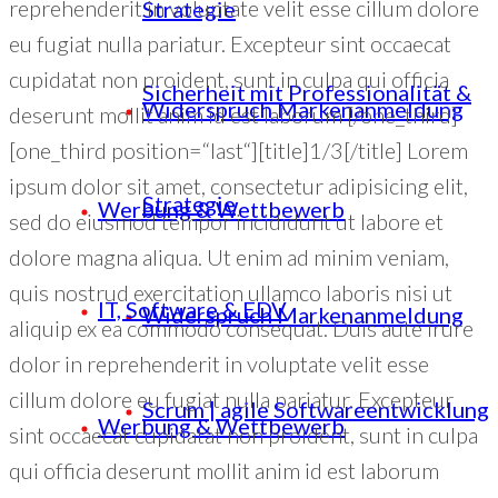
reprehenderit in voluptate velit esse cillum dolore
Strategie
eu fugiat nulla pariatur. Excepteur sint occaecat
cupidatat non proident, sunt in culpa qui officia
Sicherheit mit Professionalität &
Widerspruch Markenanmeldung
deserunt mollit anim id est laborum [/one_third]
[one_third position=“last“][title]1/3[/title] Lorem
ipsum dolor sit amet, consectetur adipisicing elit,
Strategie
Werbung & Wettbewerb
sed do eiusmod tempor incididunt ut labore et
dolore magna aliqua. Ut enim ad minim veniam,
quis nostrud exercitation ullamco laboris nisi ut
IT, Software & EDV
Widerspruch Markenanmeldung
aliquip ex ea commodo consequat. Duis aute irure
dolor in reprehenderit in voluptate velit esse
cillum dolore eu fugiat nulla pariatur. Excepteur
Scrum | agile Softwareentwicklung
Werbung & Wettbewerb
sint occaecat cupidatat non proident, sunt in culpa
qui officia deserunt mollit anim id est laborum