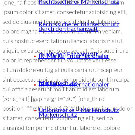
Rechtssicherer Markenschutz
[one_half position=“last“][title]1/2[/title] Lorem
ipsum dolor sit amet, consectetur adipisicing elit,
sed do eiusmod tempor incididunt ut labore et
Rechtssicherer Markenschutz
durch den Fachanwalt
dolore magna aliqua. Ut enim ad minim veniam,
quis nostrud exercitation ullamco laboris nisi ut
aliquip ex ea commodo consequat. Duis aute irure
durch den Fachanwalt
IR-Marke | Internationaler
dolor in reprehenderit in voluptate velit esse
cillum dolore eu fugiat nulla pariatur. Excepteur
sint occaecat cupidatat non proident, sunt in culpa
Markenschutz
IR-Marke | Internationaler
qui officia deserunt mollit anim id est laborum
[/one_half] [gap height=“30″] [one_third
position=“first“] [title]1/3[/title]Lorem ipsum dolor
Unionsmarke – Markenschutz
Markenschutz
sit amet, consectetur adipisicing elit, sed do
eiusmod tempor incididunt ut labore et dolore