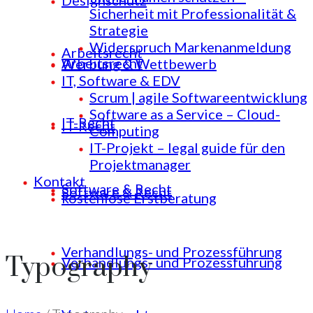
Designschutz
Sicherheit mit Professionalität &
Strategie
Widerspruch Markenanmeldung
Arbeitsrecht
Arbeitsrecht
Werbung & Wettbewerb
IT, Software & EDV
Scrum | agile Softwareentwicklung
Software as a Service – Cloud-
IT-Recht
IT-Recht
Computing
IT-Projekt – legal guide für den
Projektmanager
Kontakt
Software & Recht
Software & Recht
kostenlose Erstberatung
Verhandlungs- und Prozessführung
Typography
Verhandlungs- und Prozessführung