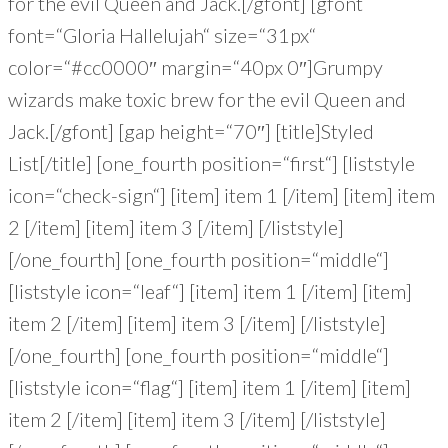
for the evil Queen and Jack.[/gfont] [gfont
font=“Gloria Hallelujah“ size=“31px“
color=“#cc0000″ margin=“40px 0″]Grumpy
wizards make toxic brew for the evil Queen and
Jack.[/gfont] [gap height=“70″] [title]Styled
List[/title] [one_fourth position=“first“] [liststyle
icon=“check-sign“] [item] item 1 [/item] [item] item
2 [/item] [item] item 3 [/item] [/liststyle]
[/one_fourth] [one_fourth position=“middle“]
[liststyle icon=“leaf“] [item] item 1 [/item] [item]
item 2 [/item] [item] item 3 [/item] [/liststyle]
[/one_fourth] [one_fourth position=“middle“]
[liststyle icon=“flag“] [item] item 1 [/item] [item]
item 2 [/item] [item] item 3 [/item] [/liststyle]