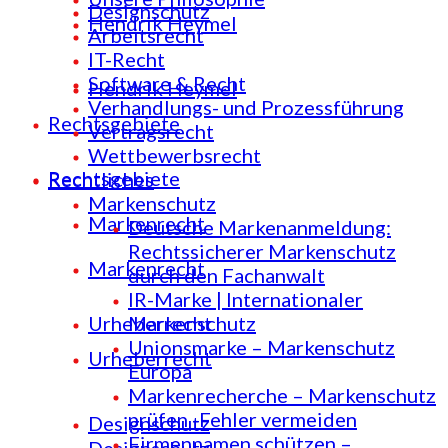
Designschutz
Hendrik Heymel
Arbeitsrecht
IT-Recht
Software & Recht
Hendrik Heymel
Verhandlungs- und Prozessführung
Rechtsgebiete
Vertragsrecht
Wettbewerbsrecht
Rechtsgebiete
Rechtliches
Markenschutz
Markenrecht
Deutsche Markenanmeldung:
Rechtssicherer Markenschutz
Markenrecht
durch den Fachanwalt
IR-Marke | Internationaler
Urheberrecht
Markenschutz
Unionsmarke – Markenschutz
Urheberrecht
Europa
Markenrecherche – Markenschutz
prüfen -Fehler vermeiden
Designschutz
Firmennamen schützen –