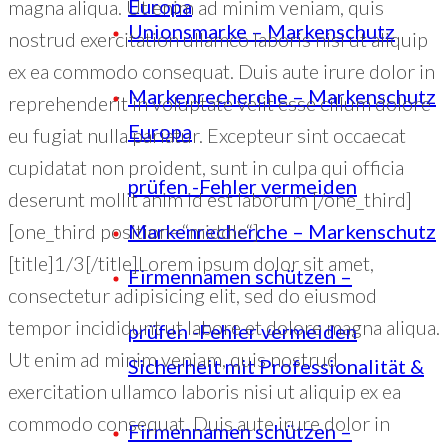
Europa
magna aliqua. Ut enim ad minim veniam, quis
Unionsmarke – Markenschutz
nostrud exercitation ullamco laboris nisi ut aliquip
ex ea commodo consequat. Duis aute irure dolor in
Markenrecherche – Markenschutz
reprehenderit in voluptate velit esse cillum dolore
Europa
eu fugiat nulla pariatur. Excepteur sint occaecat
cupidatat non proident, sunt in culpa qui officia
prüfen -Fehler vermeiden
deserunt mollit anim id est laborum [/one_third]
[one_third position=“middle“]
Markenrecherche – Markenschutz
[title]1/3[/title]Lorem ipsum dolor sit amet,
Firmennamen schützen –
consectetur adipisicing elit, sed do eiusmod
tempor incididunt ut labore et dolore magna aliqua.
prüfen -Fehler vermeiden
Ut enim ad minim veniam, quis nostrud
Sicherheit mit Professionalität &
exercitation ullamco laboris nisi ut aliquip ex ea
commodo consequat. Duis aute irure dolor in
Firmennamen schützen –