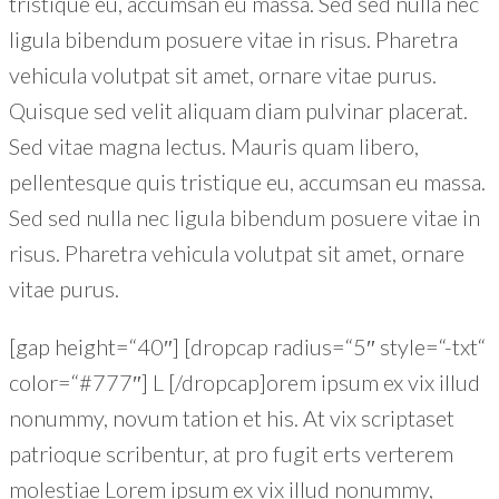
tristique eu, accumsan eu massa. Sed sed nulla nec
ligula bibendum posuere vitae in risus. Pharetra
vehicula volutpat sit amet, ornare vitae purus.
Quisque sed velit aliquam diam pulvinar placerat.
Sed vitae magna lectus. Mauris quam libero,
pellentesque quis tristique eu, accumsan eu massa.
Sed sed nulla nec ligula bibendum posuere vitae in
risus. Pharetra vehicula volutpat sit amet, ornare
vitae purus.
[gap height=“40″] [dropcap radius=“5″ style=“-txt“
color=“#777″] L [/dropcap]orem ipsum ex vix illud
nonummy, novum tation et his. At vix scriptaset
patrioque scribentur, at pro fugit erts verterem
molestiae Lorem ipsum ex vix illud nonummy,