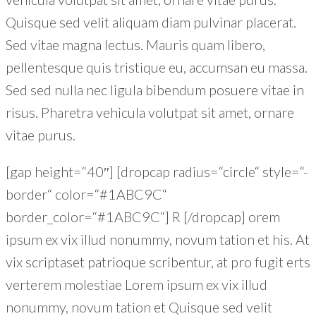
Quisque sed velit aliquam diam pulvinar placerat.
Sed vitae magna lectus. Mauris quam libero,
pellentesque quis tristique eu, accumsan eu massa.
Sed sed nulla nec ligula bibendum posuere vitae in
risus. Pharetra vehicula volutpat sit amet, ornare
vitae purus.
[gap height=“40″] [dropcap radius=“circle“ style=“-
border“ color=“#1ABC9C“
border_color=“#1ABC9C“] R [/dropcap] orem
ipsum ex vix illud nonummy, novum tation et his. At
vix scriptaset patrioque scribentur, at pro fugit erts
verterem molestiae Lorem ipsum ex vix illud
nonummy, novum tation et Quisque sed velit