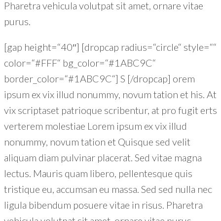
Pharetra vehicula volutpat sit amet, ornare vitae
purus.
[gap height=“40″] [dropcap radius=“circle“ style=““
color=“#FFF“ bg_color=“#1ABC9C“
border_color=“#1ABC9C“] S [/dropcap] orem
ipsum ex vix illud nonummy, novum tation et his. At
vix scriptaset patrioque scribentur, at pro fugit erts
verterem molestiae Lorem ipsum ex vix illud
nonummy, novum tation et Quisque sed velit
aliquam diam pulvinar placerat. Sed vitae magna
lectus. Mauris quam libero, pellentesque quis
tristique eu, accumsan eu massa. Sed sed nulla nec
ligula bibendum posuere vitae in risus. Pharetra
vehicula volutpat sit amet, ornare vitae purus.