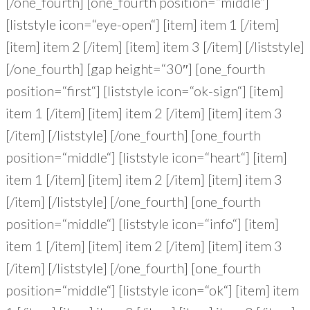
[/one_fourth] [one_fourth position=“middle“]
[liststyle icon=“eye-open“] [item] item 1 [/item]
[item] item 2 [/item] [item] item 3 [/item] [/liststyle]
[/one_fourth] [gap height=“30″] [one_fourth
position=“first“] [liststyle icon=“ok-sign“] [item]
item 1 [/item] [item] item 2 [/item] [item] item 3
[/item] [/liststyle] [/one_fourth] [one_fourth
position=“middle“] [liststyle icon=“heart“] [item]
item 1 [/item] [item] item 2 [/item] [item] item 3
[/item] [/liststyle] [/one_fourth] [one_fourth
position=“middle“] [liststyle icon=“info“] [item]
item 1 [/item] [item] item 2 [/item] [item] item 3
[/item] [/liststyle] [/one_fourth] [one_fourth
position=“middle“] [liststyle icon=“ok“] [item] item