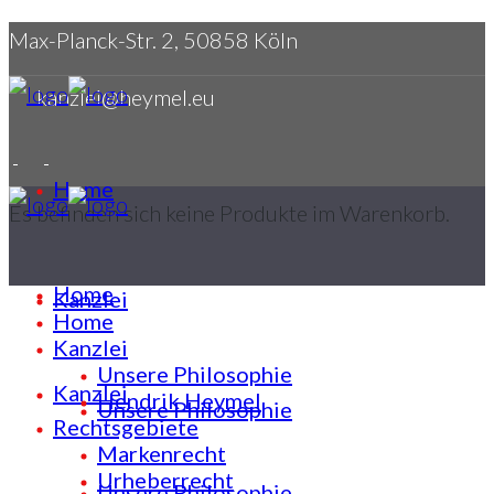
Max-Planck-Str. 2, 50858 Köln
kanzlei@heymel.eu
Home
Es befinden sich keine Produkte im Warenkorb.
Home
Kanzlei
Home
Kanzlei
Unsere Philosophie
Kanzlei
Hendrik Heymel
Unsere Philosophie
Rechtsgebiete
Markenrecht
Urheberrecht
Unsere Philosophie