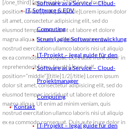
[/one_third] [gap height=“30″] [one_fourth
Software as a Service – Cloud-
IT, Software & EDV
position=“first“] [title]1/4[/title]Lorem ipsum dolor
sit amet, consectetur adipisicing elit, sed do
Computing
eiusmod tempor incididunt ut labore et dolore
magna aliqua. Ut enim ad minim veniam, quis
Scrum | agile Softwareentwicklung
nostrud exercitation ullamco laboris nisi ut aliquip
IT-Projekt – legal guide für den
ex ea commodo consequat. Duis aute irure dolor in
reprehenderit [/one_fourth] [one_half
Software as a Service – Cloud-
position=“middle“][title]1/2[/title] Lorem ipsum
Projektmanager
dolor sit amet, consectetur adipisicing elit, sed do
eiusmod tempor incididunt ut labore et dolore
Computing
magna aliqua. Ut enim ad minim veniam, quis
Kontakt
nostrud exercitation ullamco laboris nisi ut aliquip
ex ea commodo consequat. Duis aute irure dolor in
IT-Projekt – legal guide für den