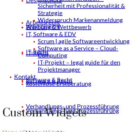
Designschutz
Sicherheit mit Professionalität &
Strategie
Widerspruch Markenanmeldung
Arbeitsrecht
Arbeitsrecht
Werbung & Wettbewerb
IT, Software & EDV
Scrum | agile Softwareentwicklung
Software as a Service – Cloud-
IT-Recht
IT-Recht
Computing
IT-Projekt – legal guide für den
Projektmanager
Kontakt
Software & Recht
Software & Recht
kostenlose Erstberatung
Verhandlungs- und Prozessführung
Custom Widgets
Verhandlungs- und Prozessführung