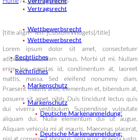
Home
/
Custom Widgets
Vertragsrecht
Vertragsrecht
Wettbewerbsrecht
[title align=“left“]Custom Widgets[/title]
Wettbewerbsrecht
Lorem ipsum dolor sit amet, consectetuer
Rechtliches
adipiscing elit. Nam cursus. Morbi ut mi. Nullam
enim leo, egestas id, condimentum at, laoreet
Rechtliches
mattis, massa. Sed eleifend nonummy diam.
Markenschutz
Praesent mauris ante, elementum et, bibendum at,
posuere sit amet, nibh. Duis tincidunt lectus quis
Markenschutz
dui viverra vestibulum. Suspendisse vulputate
Deutsche Markenanmeldung:
aliquam dui. Nulla elementum dui ut augue.
Aliquam vehicula mi at mauris. Maecenas placerat,
Deutsche Markenanmeldung:
nisl at consequat rhoncus, sem nunc gravida justo,