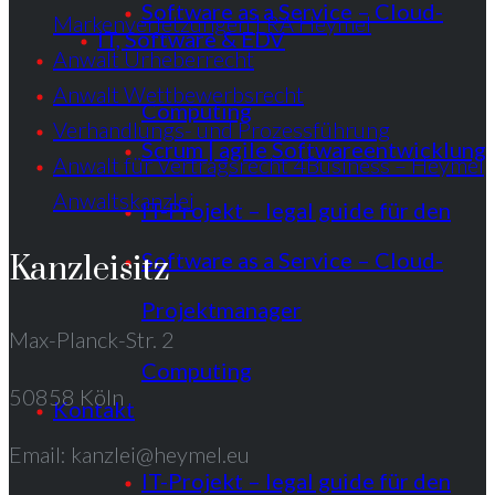
Software as a Service – Cloud-
Markenverletzungen | RA Heymel
IT, Software & EDV
Anwalt Urheberrecht
Anwalt Wettbewerbsrecht
Computing
Verhandlungs- und Prozessführung
Scrum | agile Softwareentwicklung
Anwalt für Vertragsrecht 4Business – Heymel
Anwaltskanzlei
IT-Projekt – legal guide für den
Software as a Service – Cloud-
Kanzleisitz
Projektmanager
Max-Planck-Str. 2
Computing
50858 Köln
Kontakt
Email: kanzlei@heymel.eu
IT-Projekt – legal guide für den