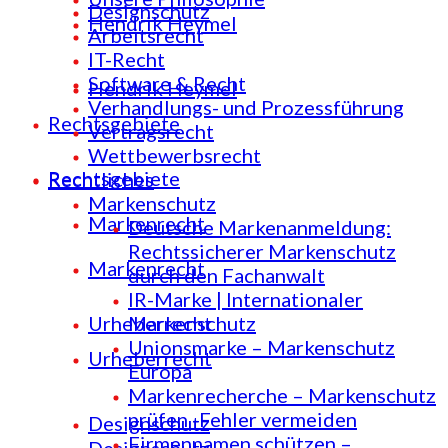
Designschutz
Hendrik Heymel
Arbeitsrecht
IT-Recht
Software & Recht
Hendrik Heymel
Verhandlungs- und Prozessführung
Rechtsgebiete
Vertragsrecht
Wettbewerbsrecht
Rechtsgebiete
Rechtliches
Markenschutz
Markenrecht
Deutsche Markenanmeldung:
Rechtssicherer Markenschutz
Markenrecht
durch den Fachanwalt
IR-Marke | Internationaler
Urheberrecht
Markenschutz
Unionsmarke – Markenschutz
Urheberrecht
Europa
Markenrecherche – Markenschutz
prüfen -Fehler vermeiden
Designschutz
Firmennamen schützen –