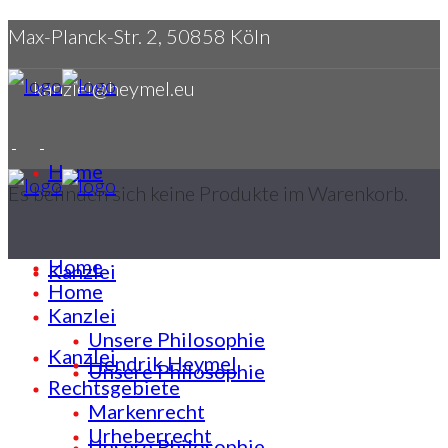
Max-Planck-Str. 2, 50858 Köln
kanzlei@heymel.eu
Home
Es befinden sich keine Produkte im Warenkorb.
Home
Kanzlei
Home
Kanzlei
Unsere Philosophie
Kanzlei
Hendrik Heymel
Unsere Philosophie
Rechtsgebiete
Markenrecht
Urheberrecht
Unsere Philosophie