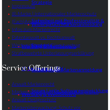
Strategie
Impressum
IR-Marke | Internationaler Markenschutz
Sicherheit mit Professionalität &
(Fach)Anwalt Vertragsrecht?
Widerspruch Markenanmeldung
Infos zum Markenrecht
Patentanwalt vs. Rechtsanwalt
Werkvertrag oder Dienstvertrag
Strategie
Werbung & Wettbewerb
Strafbewehrte Unterlassungserklärung
Service Offerings
IT, Software & EDV
Widerspruch Markenanmeldung
Anwalt Markenrecht
Scrum | agile Softwareentwicklung
Markenrecherche – Markenschutz prüfen
Werbung & Wettbewerb
Anwalt Designschutz
Markenüberwachung: Schutz vor