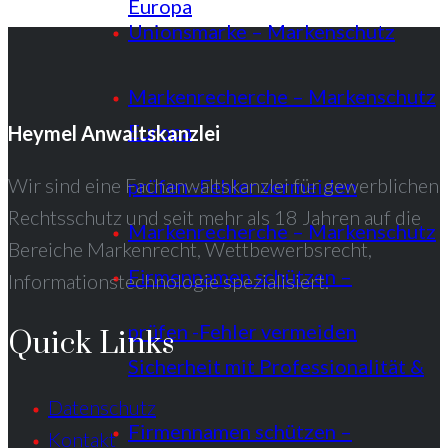
Europa
Unionsmarke – Markenschutz
Markenrecherche – Markenschutz
Europa
Heymel Anwaltskanzlei
Wir sind eine Fachanwaltskanzlei für gewerblichen
prüfen -Fehler vermeiden
Rechtsschutz und seit mehr als 18 Jahren auf die
Markenrecherche – Markenschutz
Bereiche Markenrecht, Wettbewerbsrecht,
Firmennamen schützen –
Informationstechnologie spezialisiert.
prüfen -Fehler vermeiden
Quick Links
Sicherheit mit Professionalität &
Datenschutz
Firmennamen schützen –
Kontakt