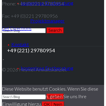
kostenlose Erstberatung
Phone: +49 (0)221 29780954
Fax: +49 (0)221 29780956
Projektmanager
Get Directions
Kontakt
+49 (221) 29780954
kostenlose Erstberatung
© 2026 Heymel Anwaltskanzlei.
Diese Website benutzt Cookies. Wenn Sie diese
Website weiter nutzen, geben Sie uns Ihre
Einwilligung hierzu.
OK
Nein