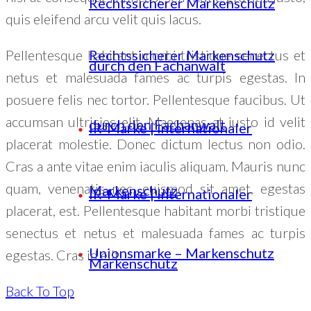
Rechtssicherer Markenschutz
quis eleifend arcu velit quis lacus.
Pellentesque habitant morbi tristique senectus et
Rechtssicherer Markenschutz
durch den Fachanwalt
netus et malesuada fames ac turpis egestas. In
posuere felis nec tortor. Pellentesque faucibus. Ut
accumsan ultricies elit. Maecenas at justo id velit
durch den Fachanwalt
IR-Marke | Internationaler
placerat molestie. Donec dictum lectus non odio.
Cras a ante vitae enim iaculis aliquam. Mauris nunc
quam, venenatis nec, euismod sit amet, egestas
Markenschutz
IR-Marke | Internationaler
placerat, est. Pellentesque habitant morbi tristique
senectus et netus et malesuada fames ac turpis
Unionsmarke – Markenschutz
egestas. Cras id elit.
Markenschutz
Back To Top